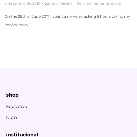
.
.
P
2 de janeiro de 2019
por
Eric Tasato
Sem comentários ainda
o
On the 25th of June 2017 I spent a nerve-wracking 6 hours taking my
s
Introductory…
t
a
d
o
e
m
shop
Educativa
Nutri
institucional